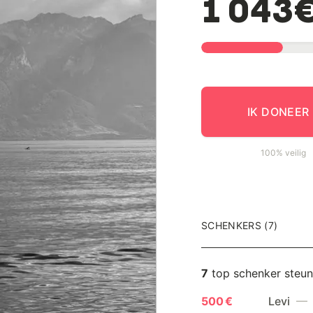
1 043
IK DONEER
100% veilig
SCHENKERS (7)
7
top schenker steu
500 €
Levi
— 1