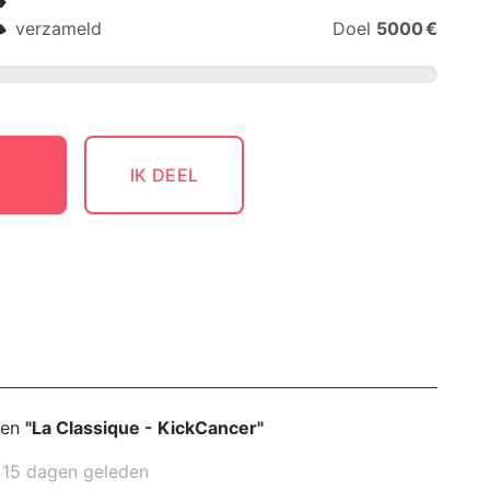
€
verzameld
Doel
5000 €
IK DEEL
nen
"La Classique - KickCancer"
5 dagen geleden