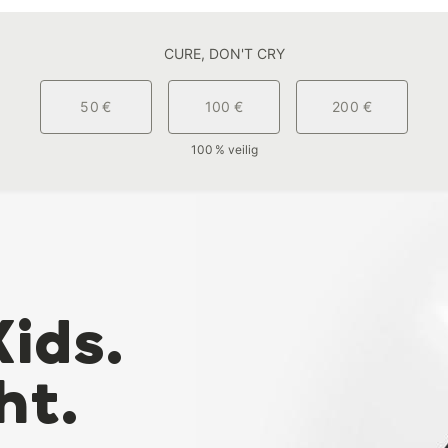
CURE, DON'T CRY
50 €
100 €
200 €
100 % veilig
Kids.
ht.