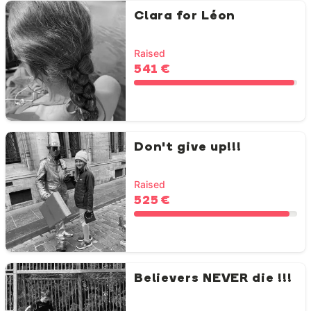
Clara for Léon
Raised
541 €
Don't give up!!!
Raised
525 €
Believers NEVER die !!!