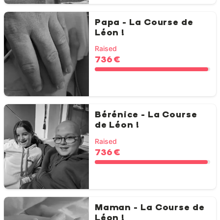
Papa - La Course de
Léon !
Raised
736 €
Bérénice - La Course
de Léon !
Raised
736 €
Maman - La Course de
Léon !