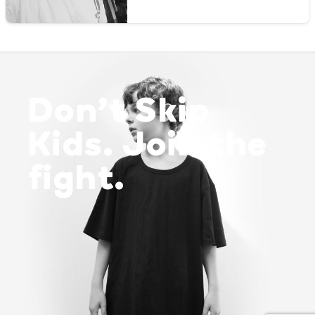
Don’t Skip
Kids. Join the
fight.