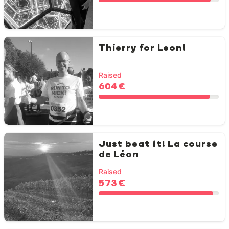
Thierry for Leon!
Raised
604 €
Just beat it! La course
de Léon
Raised
573 €