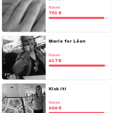
Raised
701 €
Marie for Léon
Raised
617 €
Kick it!
Raised
606 €