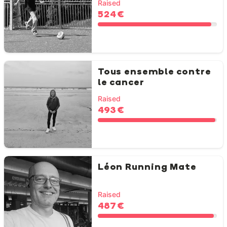
Raised
524 €
Tous ensemble contre
le cancer
Raised
493 €
Léon Running Mate
Raised
487 €