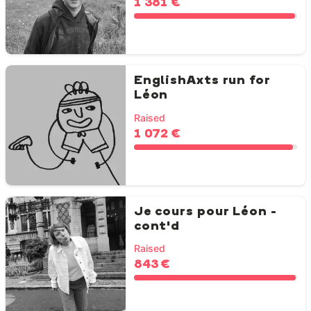
1 381 €
EnglishAxts run for
Léon
Raised
1 072 €
Je cours pour Léon -
cont'd
Raised
843 €