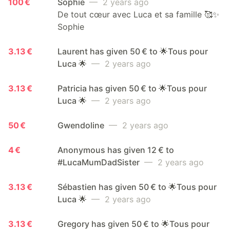
100 €
Sophie
— 2 years ago
De tout cœur avec Luca et sa famille 🥰✨
Sophie
3.13 €
Laurent has given 50 € to 🌟Tous pour
Luca 🌟
— 2 years ago
3.13 €
Patricia has given 50 € to 🌟Tous pour
Luca 🌟
— 2 years ago
50 €
Gwendoline
— 2 years ago
4 €
Anonymous has given 12 € to
#LucaMumDadSister
— 2 years ago
3.13 €
Sébastien has given 50 € to 🌟Tous pour
Luca 🌟
— 2 years ago
3.13 €
Gregory has given 50 € to 🌟Tous pour