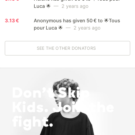
Luca 🌟
— 2 years ago
3.13 €
Anonymous has given 50 € to 🌟Tous
pour Luca 🌟
— 2 years ago
SEE THE OTHER DONATORS
Don’t Skip
Kids. Join the
fight.