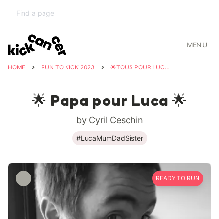
MENU
HOME
RUN TO KICK 2023
🌟TOUS POUR LUCA 🌟
🌟 Papa pour Luca 🌟
by Cyril Ceschin
#LucaMumDadSister
READY TO RUN