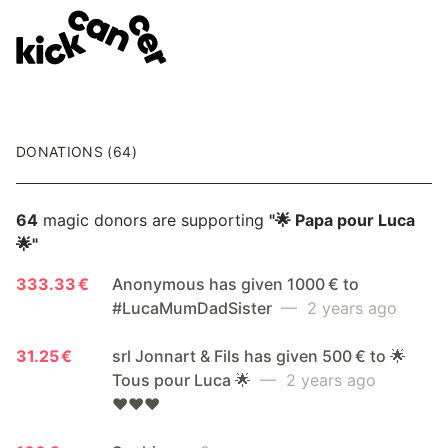
DONATIONS (64)
64
magic donors are supporting
"🌟 Papa pour Luca
🌟"
333.33 €
Anonymous has given 1000 € to
#LucaMumDadSister
— 2 years ago
31.25 €
srl Jonnart & Fils has given 500 € to 🌟
Tous pour Luca 🌟
— 2 years ago
♥️♥️♥️