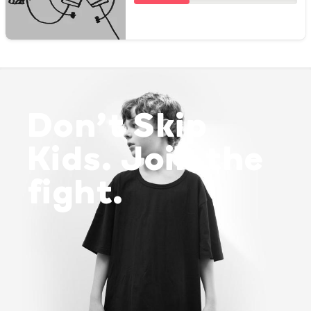
Don’t Skip
Kids. Join the
fight.