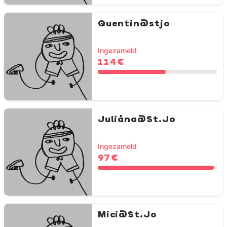
Quentin@stjo
Ingezameld
114 €
Juliána@St.Jo
Ingezameld
97 €
Mici@St.Jo