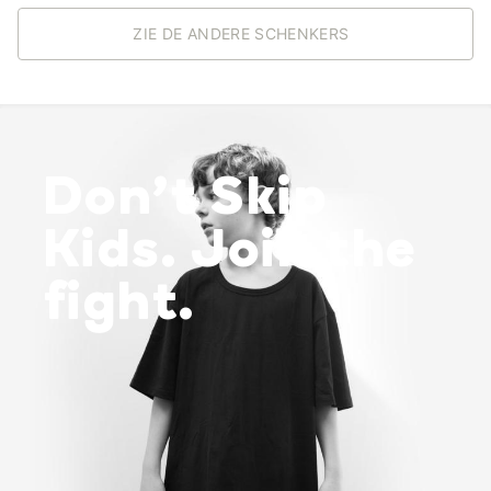
ZIE DE ANDERE SCHENKERS
Don’t Skip
Kids. Join the
fight.