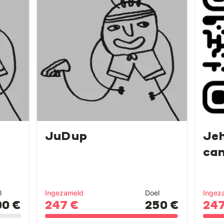
JuDup
Jeh
can
l
Ingezameld
Doel
Ingez
00 €
247 €
250 €
247