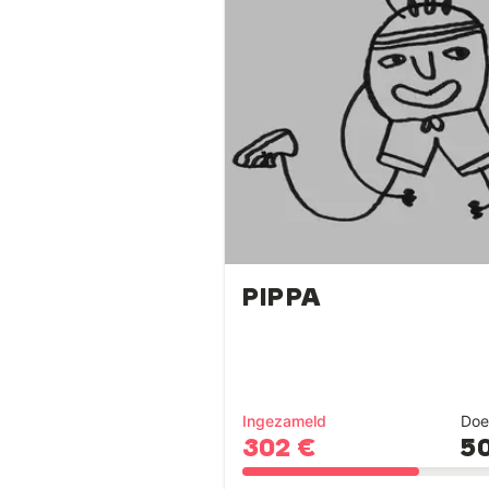
PIPPA
Ingezameld
Doe
302 €
5