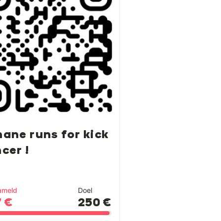
ane runs for kick
cer !
ameld
Doel
 €
250 €