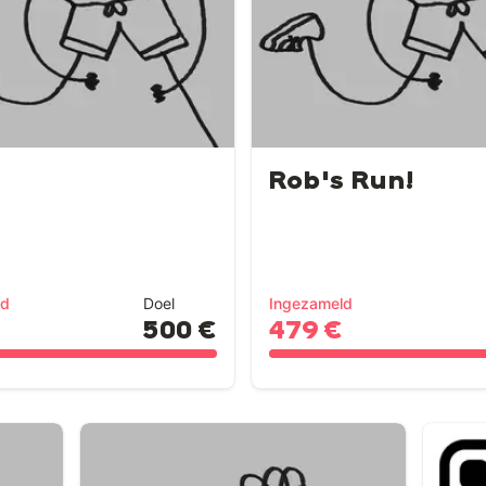
Rob's Run!
ld
Doel
Ingezameld
500 €
479 €