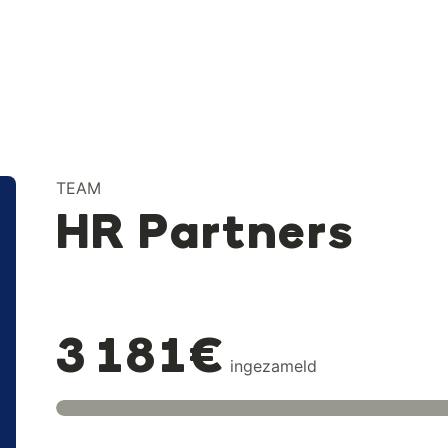
TEAM
HR Partners
3 181€
ingezameld