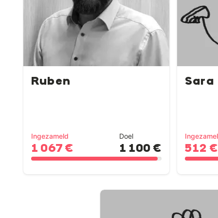
Ruben
Sara
Ingezameld
Doel
Ingezame
1 067 €
1 100 €
512 €