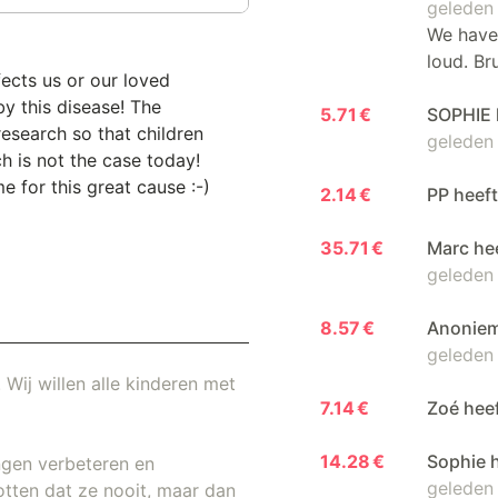
geleden
We have 
loud. Br
fects us or our loved
y this disease! The
5.71 €
SOPHIE 
esearch so that children
geleden
h is not the case today!
e for this great cause :-)
2.14 €
PP heef
35.71 €
Marc he
geleden
8.57 €
Anoniem
geleden
 Wij willen alle kinderen met
7.14 €
Zoé hee
14.28 €
Sophie 
ngen verbeteren en
geleden
otten dat ze nooit, maar dan