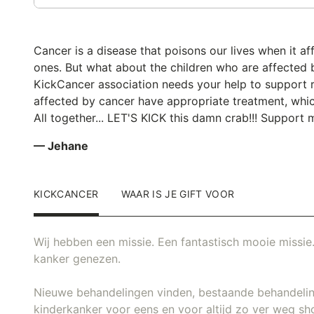
Cancer is a disease that poisons our lives when it af
ones. But what about the children who are affected b
KickCancer association needs your help to support r
affected by cancer have appropriate treatment, whic
All together... LET'S KICK this damn crab!!! Support m
— Jehane
KICKCANCER
WAAR IS JE GIFT VOOR
Wij hebben een missie. Een fantastisch mooie missie.
kanker genezen.
Nieuwe behandelingen vinden, bestaande behandeli
kinderkanker voor eens en voor altijd zo ver weg sh