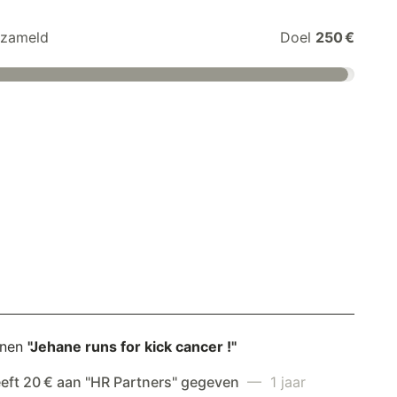
zameld
Doel
250 €
unen
"Jehane runs for kick cancer !"
eeft 20 € aan "HR Partners" gegeven
— 1 jaar