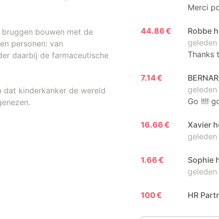
Merci po
44.86 €
Robbe h
ij bruggen bouwen met de
geleden
kken personen: van
Thanks t
der daarbij de farmaceutische
7.14 €
BERNARD
geleden
n dat kinderkanker de wereld
Go !!!! go
 genezen.
16.66 €
Xavier h
geleden
1.66 €
Sophie 
geleden
100 €
HR Part