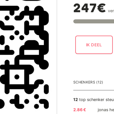
247€
ver
IK DEEL
SCHENKERS (12)
12
top schenker ste
2.86 €
jonas h