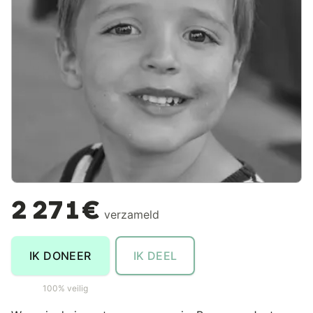
2 271€
verzameld
IK DONEER
IK DEEL
100% veilig