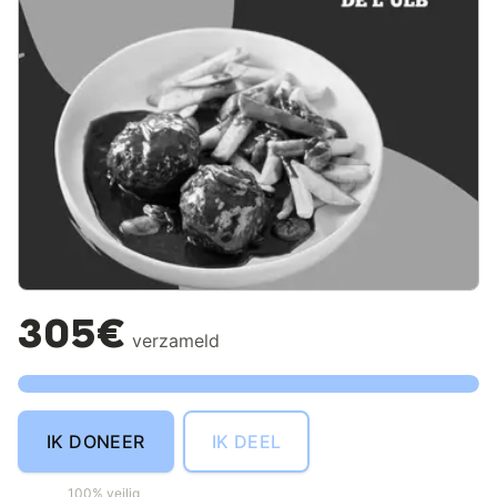
305€
verzameld
IK DONEER
IK DEEL
100% veilig