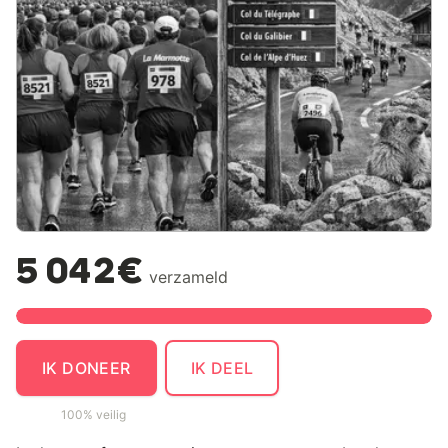
5 042€
verzameld
IK DONEER
IK DEEL
100% veilig