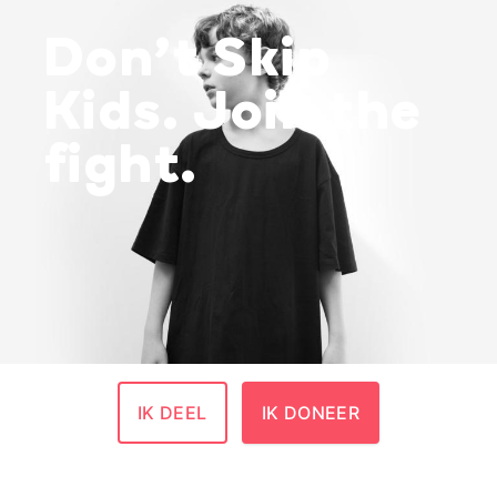
Don’t Skip
Kids. Join the
fight.
IK DEEL
IK DONEER