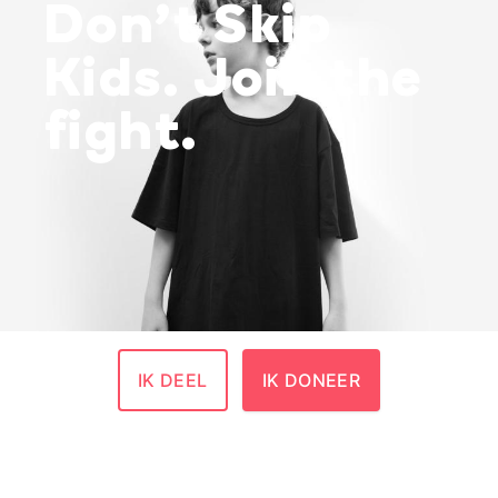
Don’t Skip
Kids. Join the
fight.
IK DEEL
IK DONEER