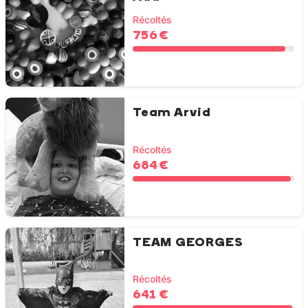
Récoltés
756 €
Team Arvid
Récoltés
684 €
TEAM GEORGES
Récoltés
641 €