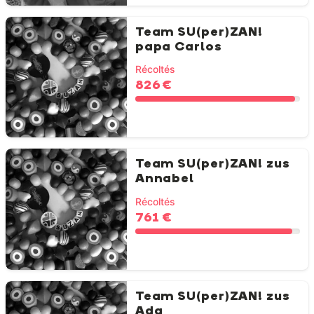
Team SU(per)ZAN!
papa Carlos
Récoltés
826 €
Team SU(per)ZAN! zus
Annabel
Récoltés
761 €
Team SU(per)ZAN! zus
Ada