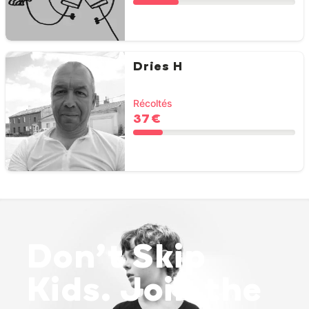
Dries H
Récoltés
37 €
Don’t Skip
Kids. Join the