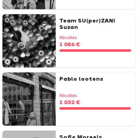
Team SU(per)ZAN!
Suzan
Récoltés
1 086 €
Pablo lootens
Récoltés
1 032 €
Sofie Moreels