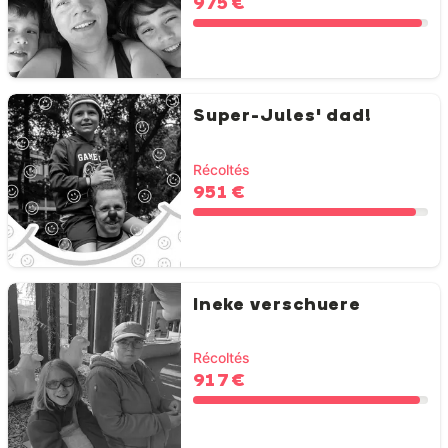
975 €
Super-Jules' dad!
Récoltés
951 €
Ineke verschuere
Récoltés
917 €