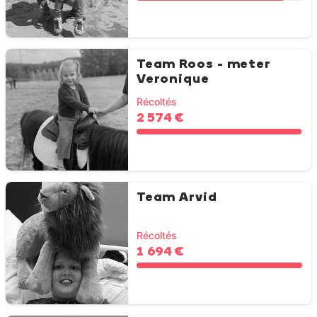
Team Roos - meter
Veronique
Récoltés
2 574 €
Team Arvid
Récoltés
1 694 €