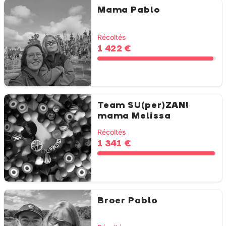
Mama Pablo
Récoltés
1 422 €
Team SU(per)ZAN!
mama Melissa
Récoltés
1 341 €
Broer Pablo