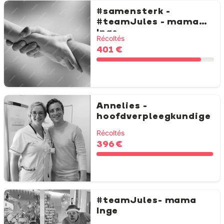
#samensterk -
#teamJules - mama
Inge
Récoltés
401 €
Annelies -
hoofdverpleegkundige
Récoltés
396 €
#teamJules- mama
Inge