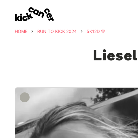
HOME
RUN TO KICK 2024
5K12D 💛
Liesel