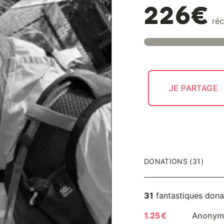
226€
réc
JE PARTAGE
DONATIONS (31)
31
fantastiques dona
1.25 €
Anonyme 