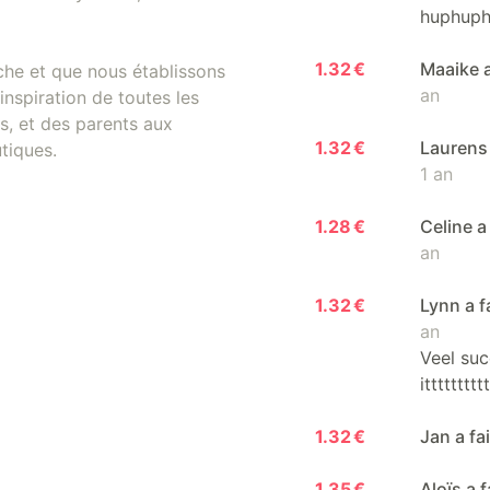
huphuphu
1.32 €
Maaike a
che et que nous établissons
an
inspiration de toutes les
, et des parents aux
1.32 €
Laurens 
tiques.
1 an
1.28 €
Celine a
an
1.32 €
Lynn a f
an
Veel suc
itttttttttt
1.32 €
Jan a fa
1.35 €
Aloïs a 