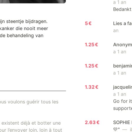
a 1 an
Bedankt 
jn steentje bijdragen.
5 €
Lies a f
kanker die nooit meer
an
 de behandeling van
1.25 €
Anonyme 
a 1 an
1.25 €
benjamin
a 1 an
1.32 €
jacqueli
a 1 an
Go for i
us voulons guérir tous les
support
2.63 €
SOPHIE I
existent déjà et botter une
💛"
— il
r l’envoyer loin, loin à tout