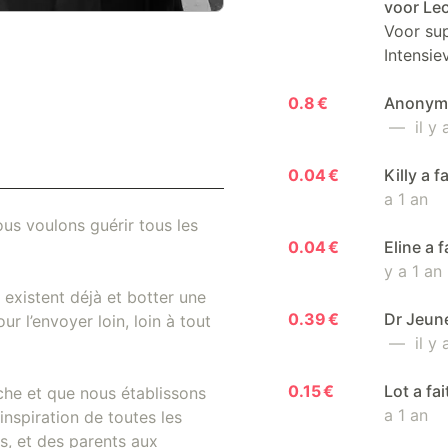
voor Le
Voor sup
Intensie
0.8 €
Anonyme 
— il y a
0.04 €
Killy a 
a 1 an
us voulons guérir tous les
0.04 €
Eline a 
y a 1 an
existent déjà et botter une
0.39 €
Dr Jeune
r l’envoyer loin, loin à tout
— il y a
0.15 €
Lot a fa
che et que nous établissons
a 1 an
inspiration de toutes les
, et des parents aux