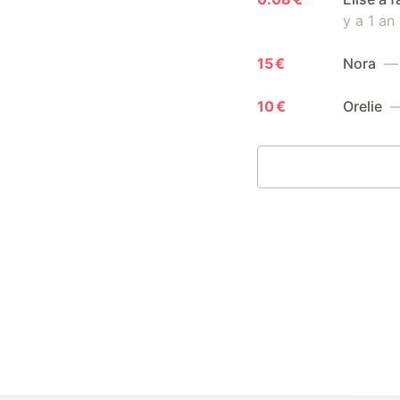
y a 1 an
15 €
Nora
— 
10 €
Orelie
— 