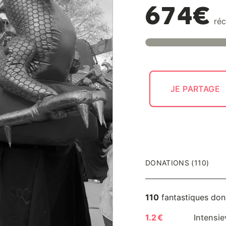
674€
réc
JE PARTAGE
DONATIONS (110)
110
fantastiques don
1.2 €
Intensie