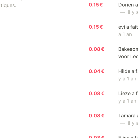
0.15 €
Dorien a
tiques.
— il y a
0.15 €
evi a fa
a 1 an
0.08 €
Bakesome
voor Le
0.04 €
Hilde a 
y a 1 an
0.08 €
Lieze a 
y a 1 an
0.08 €
Tamara a
— il y a
0.08 €
Elise a 