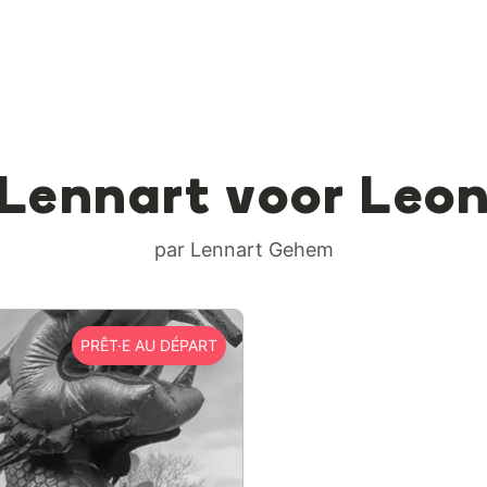
Lennart voor Leo
par Lennart Gehem
PRÊT·E AU DÉPART