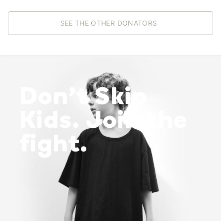
SEE THE OTHER DONATORS
Don’t Skip
Kids. Join the
fight.