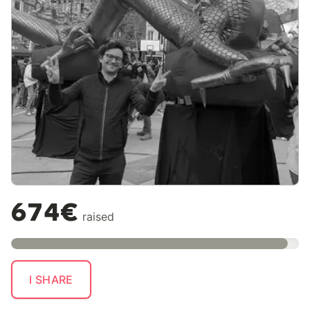
674€
raised
I SHARE