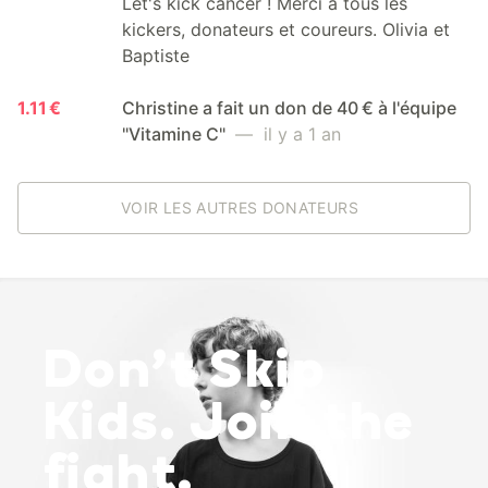
Let's kick cancer ! Merci à tous les
kickers, donateurs et coureurs. Olivia et
Baptiste
1.11 €
Christine a fait un don de 40 € à l'équipe
"Vitamine C"
— il y a 1 an
VOIR LES AUTRES DONATEURS
Don’t Skip
Kids. Join the
fight.