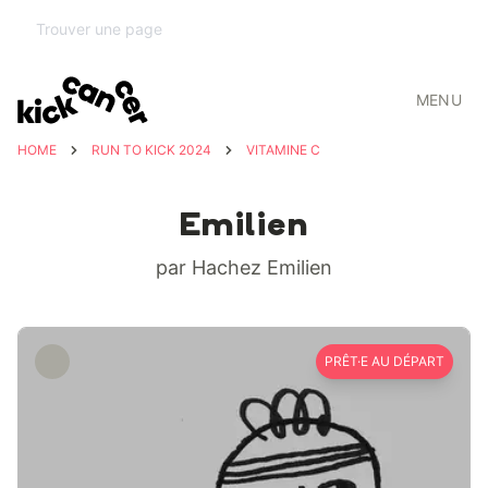
MENU
HOME
RUN TO KICK 2024
VITAMINE C
Emilien
par Hachez Emilien
PRÊT·E AU DÉPART