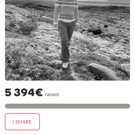
5 394€
raised
I SHARE