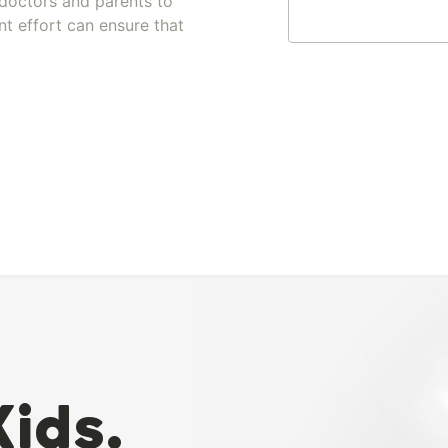
doctors and parents to
nt effort can ensure that
Kids.