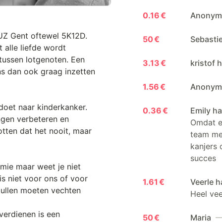
0.16 €
Anonymo
 UZ Gent oftewel 5K12D.
50 €
Sebasti
 alle liefde wordt
ussen lotgenoten. Een
3.13 €
kristof 
s dan ook graag inzetten
1.56 €
Anonymo
oet naar kinderkanker.
0.36 €
Emily ha
ngen verbeteren en
Omdat er
otten dat het nooit, maar
team me
kanjers 
succes
kemie maar weet je niet
is niet voor ons of voor
1.61 €
Veerle h
zullen moeten vechten
Heel veel
verdienen is een
50 €
Maria
—