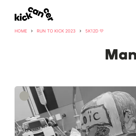
HOME
RUN TO KICK 2023
5K12D 💛
Mam