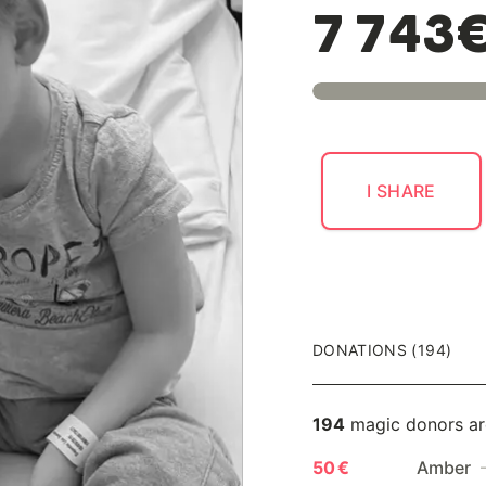
7 743
I SHARE
DONATIONS (194)
194
magic donors ar
50 €
Amber
—