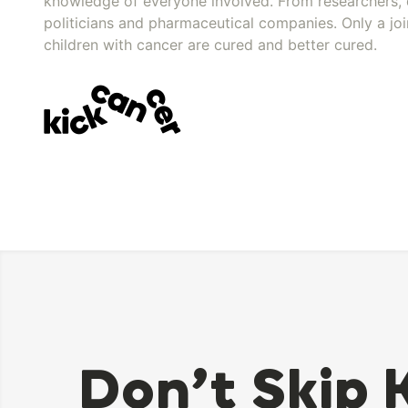
knowledge of everyone involved. From researchers, 
politicians and pharmaceutical companies. Only a joi
children with cancer are cured and better cured.
Don’t Skip 