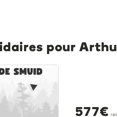
lidaires pour Arth
577€
rai