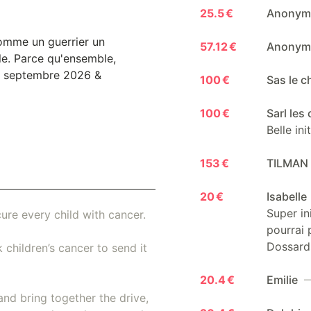
25.5 €
Anony
 comme un guerrier un
57.12 €
Anony
le. Parce qu'ensemble,
 6 septembre 2026 &
100 €
Sas le c
100 €
Sarl le
Belle in
153 €
TILMAN
20 €
Isabelle
Super in
ure every child with cancer.
pourrai 
Dossards
 children’s cancer to send it
20.4 €
Emilie
—
and bring together the drive,