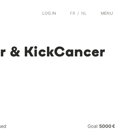
LOG IN
FR
/
NL
MENU
ur & KickCancer
sed
Goal
5000 €