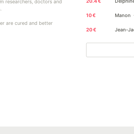
20.4 €
Delphin
om researchers, doctors and
.
10 €
Manon
cer are cured and better
20 €
Jean-J