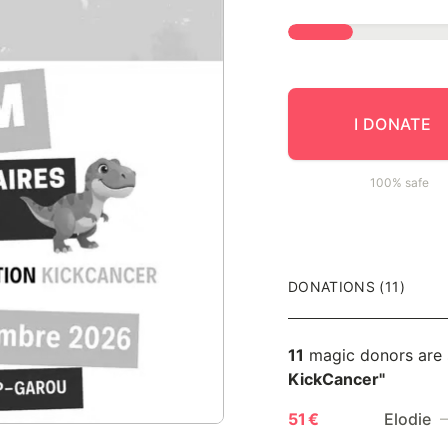
I DONATE
100% safe
DONATIONS (11)
11
magic donors are
KickCancer"
51 €
Elodie
—