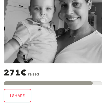
271€
raised
I SHARE