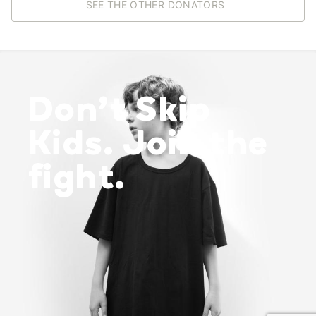
SEE THE OTHER DONATORS
Don’t Skip
Kids. Join the
fight.