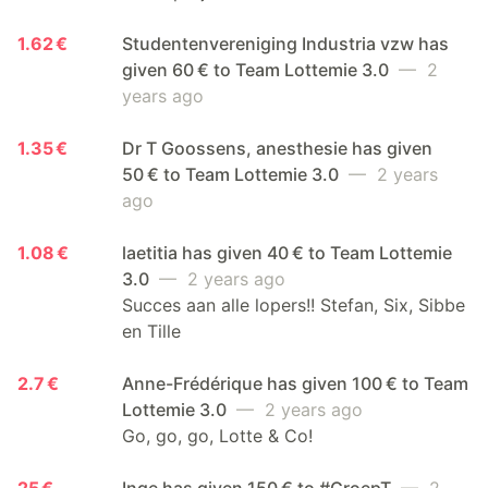
1.62 €
Studentenvereniging Industria vzw has
given 60 € to Team Lottemie 3.0
— 2
years ago
1.35 €
Dr T Goossens, anesthesie has given
50 € to Team Lottemie 3.0
— 2 years
ago
1.08 €
laetitia has given 40 € to Team Lottemie
3.0
— 2 years ago
Succes aan alle lopers!! Stefan, Six, Sibbe
en Tille
2.7 €
Anne-Frédérique has given 100 € to Team
Lottemie 3.0
— 2 years ago
Go, go, go, Lotte & Co!
25 €
Inge has given 150 € to #GroepT
— 2