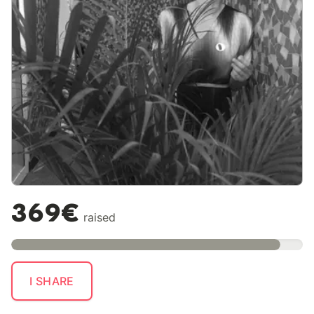
369€
raised
I SHARE