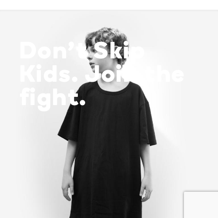
Don’t Skip
Kids. Join the
fight.