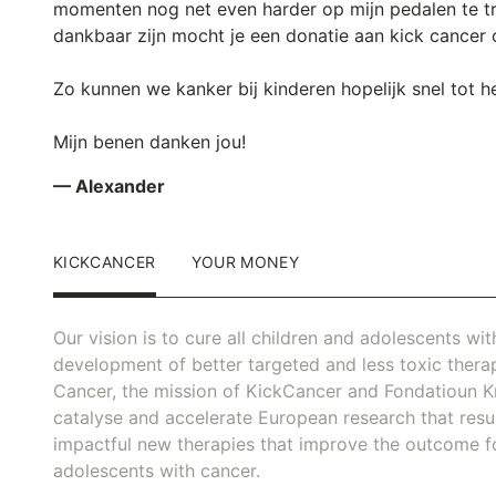
momenten nog net even harder op mijn pedalen te tra
dankbaar zijn mocht je een donatie aan kick cancer
Zo kunnen we kanker bij kinderen hopelijk snel tot h
Mijn benen danken jou!
— Alexander
KICKCANCER
YOUR MONEY
Our vision is to cure all children and adolescents wi
development of better targeted and less toxic thera
Cancer, the mission of KickCancer and Fondatioun Kr
catalyse and accelerate European research that resul
impactful new therapies that improve the outcome fo
adolescents with cancer.