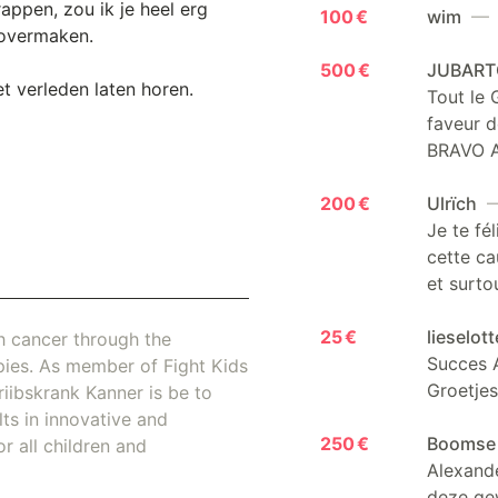
ppen, zou ik je heel erg
100 €
wim
— 4
 overmaken.
500 €
JUBART
et verleden laten horen.
Tout le 
faveur d
BRAVO 
200 €
Ulrïch
—
Je te fé
cette ca
et surto
25 €
lieselot
th cancer through the
Succes A
pies. As member of Fight Kids
Groetjes
iibskrank Kanner is be to
ts in innovative and
250 €
Boomse 
r all children and
Alexande
deze gew