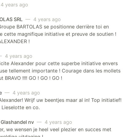
 years ago
OLAS SRL
— 4 years ago
Groupe BARTOLAS se positionne derrière toi en
e cette magnifique initiative et preuve de soutien !
ALEXANDER !
 4 years ago
licite Alexander pour cette superbe initiative envers
use tellement importante ! Courage dans les mollets
ut BRAVO !!!! GO ! GO ! GO !
te
— 4 years ago
lexander! Wrijf uw beentjes maar al in! Top initiatief!
 Lieselotte en co.
Glashandel nv
— 4 years ago
r, we wensen je heel veel plezier en succes met
eldige uitdaging !