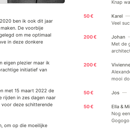
Knap wat
50 €
Karel
— 
 2020 ben ik ook dit jaar
Veel suc
 maken. De voorbije
afgelegd om me optimaal
200 €
Johan
—
gave in deze donkere
Met de 
architec
n eigen plezier maar ik
200 €
Vivienn
chtige initiatief van
Alexande
mooi doe
t en met 15 maart 2022 de
50 €
Jos
— 4
e rijden in zes dagen naar
un voor deze schitterende
50 €
Ella & M
Nog een 
Gogogo 
n, om op die moeilijke