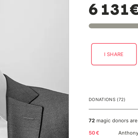
6 131
I SHARE
DONATIONS (72)
72
magic donors are
50 €
Anthon