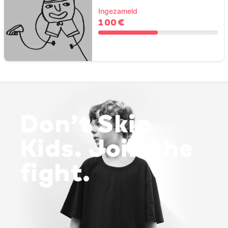
Ingezameld
100 €
Don’t Skip
Kids. Join the
fight.