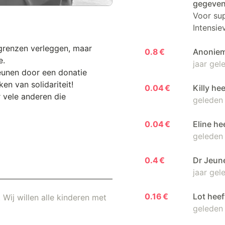
gegeve
Voor sup
Intensie
n grenzen verleggen, maar
0.8 €
Anoniem
e.
jaar gel
teunen door een donatie
n van solidariteit!
0.04 €
Killy he
 vele anderen die
geleden
0.04 €
Eline he
geleden
0.4 €
Dr Jeun
jaar gel
0.16 €
Lot heef
 Wij willen alle kinderen met
geleden