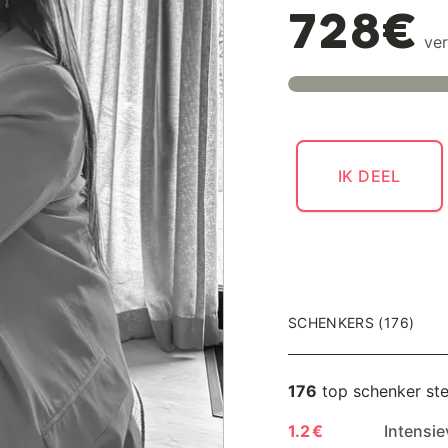
728€
ver
IK DEEL
SCHENKERS (176)
176
top schenker st
1.2 €
Intensie