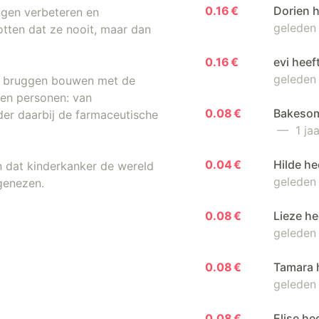
0.16 €
Dorien h
ngen verbeteren en
geleden
otten dat ze nooit, maar dan
0.16 €
evi heef
geleden
ij bruggen bouwen met de
kken personen: van
0.08 €
Bakesom
der daarbij de farmaceutische
— 1 jaa
0.04 €
Hilde he
n dat kinderkanker de wereld
geleden
 genezen.
0.08 €
Lieze he
geleden
0.08 €
Tamara 
geleden
0.08 €
Elise he