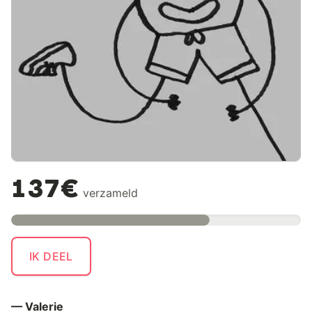
137€
verzameld
IK DEEL
— Valerie