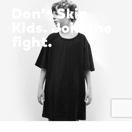
Don’t Skip
Kids. Join the
fight.