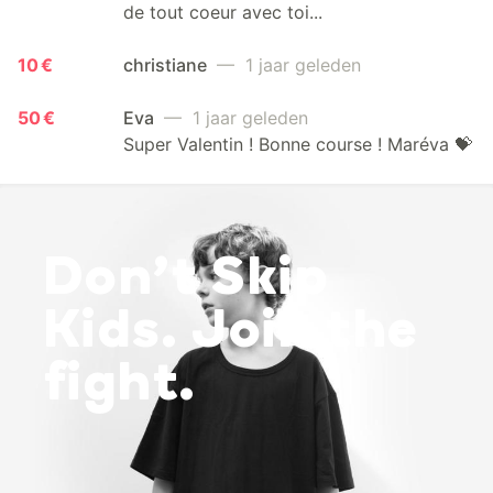
de tout coeur avec toi...
10 €
christiane
— 1 jaar geleden
50 €
Eva
— 1 jaar geleden
Super Valentin ! Bonne course ! Maréva 💝
Don’t Skip
Kids. Join the
fight.