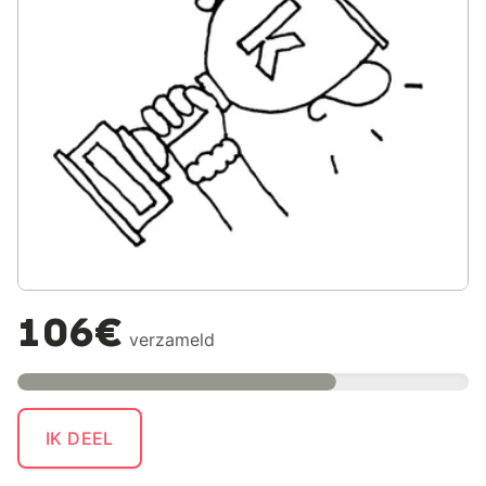
106€
verzameld
IK DEEL