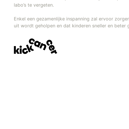
labo’s te vergeten.
Enkel een gezamenlijke inspanning zal ervoor zorge
uit wordt geholpen en dat kinderen sneller en beter