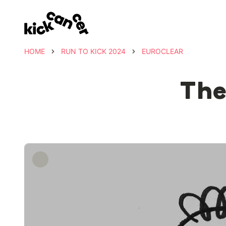
HOME
RUN TO KICK 2024
EUROCLEAR
The