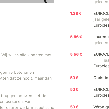
geleden
1.39 €
EUROCLE
jaar gel
Euroclea
5.56 €
Laurenc
geleden
5.56 €
EUROCLE
 Wij willen alle kinderen met
— 1 jaa
Euroclea
ngen verbeteren en
50 €
Christi
otten dat ze nooit, maar dan
50 €
EUROCL
Euroclea
ij bruggen bouwen met de
kken personen: van
50 €
Véroniq
der daarbij de farmaceutische