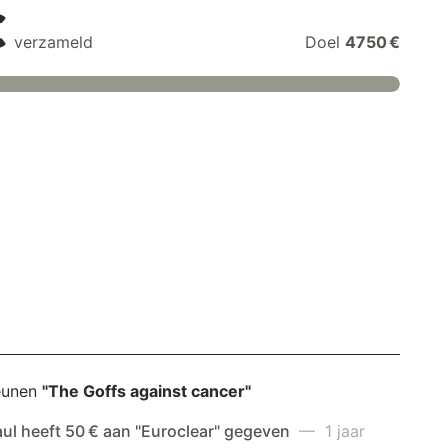
€
verzameld
Doel
4750 €
eunen
"The Goffs against cancer"
aul heeft 50 € aan "Euroclear" gegeven
— 1 jaar