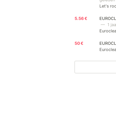
Let's ro
5.56 €
EUROCLE
— 1 jaa
Euroclea
50 €
EUROCL
Euroclea