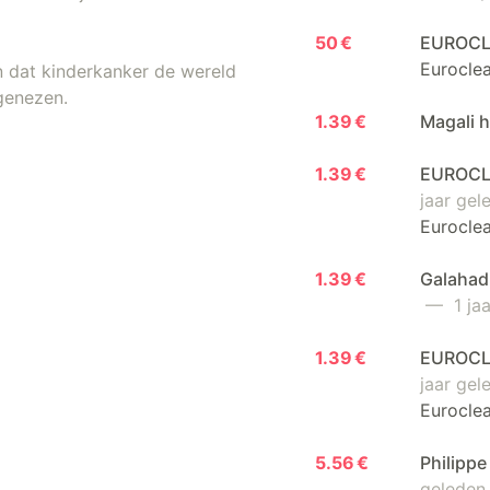
50 €
EUROCL
Euroclea
n dat kinderkanker de wereld
 genezen.
1.39 €
Magali h
1.39 €
EUROCLE
jaar gel
Euroclea
1.39 €
Galahad
— 1 jaa
1.39 €
EUROCLE
jaar gel
Euroclea
5.56 €
Philippe
geleden