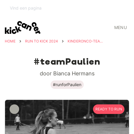
MENU
HOME
RUN TO KICK 2024
KINDERONCO-TEAM UZ LEUVEN
#teamPaulien
door Bianca Hermans
#runforPaulien
READY TO RUN