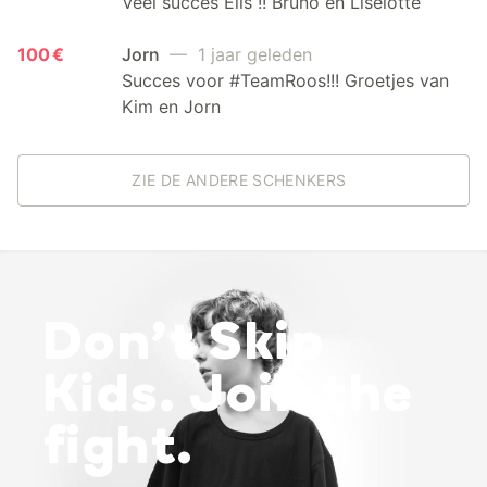
Veel succes Elis !! Bruno en Liselotte
100 €
Jorn
— 1 jaar geleden
Succes voor #TeamRoos!!! Groetjes van
Kim en Jorn
ZIE DE ANDERE SCHENKERS
Don’t Skip
Kids. Join the
fight.