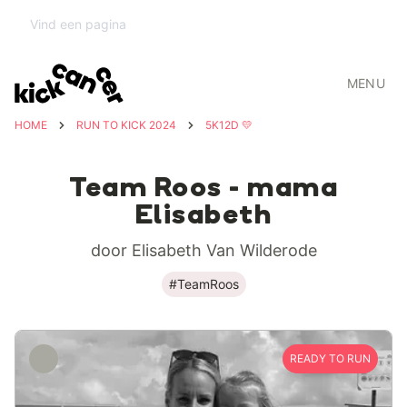
MENU
HOME
RUN TO KICK 2024
5K12D 💛
Team Roos - mama
Elisabeth
door Elisabeth Van Wilderode
#TeamRoos
READY TO RUN