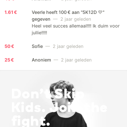
1.61 €
Veerle heeft 100 € aan "5K12D 💛"
gegeven
— 2 jaar geleden
Heel veel succes allemaal!!!! Ik duim voor
jullie!!!!!
50 €
Sofie
— 2 jaar geleden
25 €
Anoniem
— 2 jaar geleden
Don’t Skip
Kids. Join the
fight.