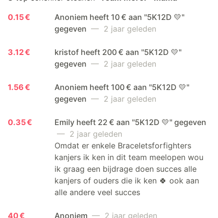
0.15 €
Anoniem heeft 10 € aan "5K12D 💛"
gegeven
— 2 jaar geleden
3.12 €
kristof heeft 200 € aan "5K12D 💛"
gegeven
— 2 jaar geleden
1.56 €
Anoniem heeft 100 € aan "5K12D 💛"
gegeven
— 2 jaar geleden
0.35 €
Emily heeft 22 € aan "5K12D 💛" gegeven
— 2 jaar geleden
Omdat er enkele Braceletsforfighters
kanjers ik ken in dit team meelopen wou
ik graag een bijdrage doen succes alle
kanjers of ouders die ik ken 🍀 ook aan
alle andere veel succes
40 €
Anoniem
— 2 jaar geleden