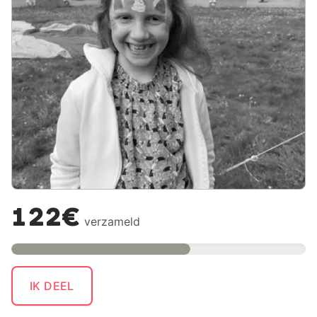
122€
verzameld
IK DEEL