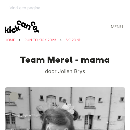
MENU
HOME
RUN TO KICK 2023
5K12D 💛
Team Merel - mama
door Jolien Brys