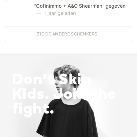
"Cofinimmo + A&O Shearman" gegeven
— 1 jaar geleden
ZIE DE ANDERE SCHENKERS
Don’t Skip
Kids. Join the
fight.