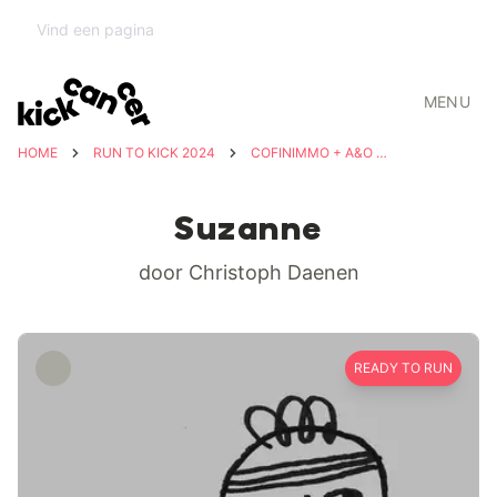
MENU
HOME
RUN TO KICK 2024
COFINIMMO + A&O SHEARMAN
Suzanne
door Christoph Daenen
READY TO RUN