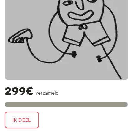
299€
verzameld
IK DEEL