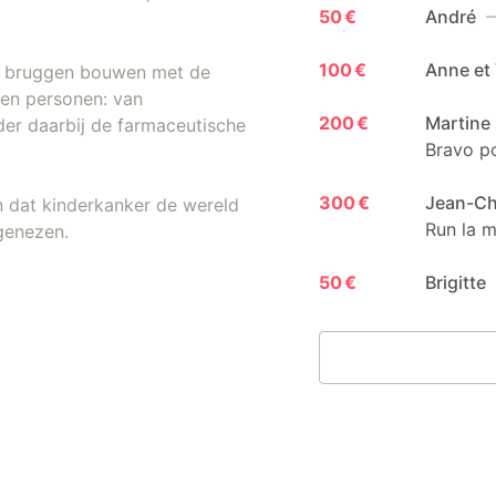
50 €
André
—
100 €
Anne et
ij bruggen bouwen met de
kken personen: van
200 €
Martine
der daarbij de farmaceutische
Bravo po
300 €
Jean-Ch
n dat kinderkanker de wereld
Run la m
 genezen.
50 €
Brigitte