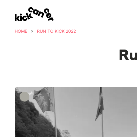
HOME
RUN TO KICK 2022
R