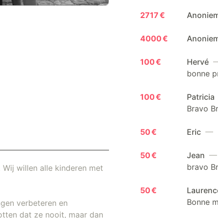
2717 €
Anonie
4000 €
Anonie
100 €
Hervé
—
bonne p
100 €
Patricia
Bravo Br
50 €
Eric
— 3
50 €
Jean
— 
bravo Br
 Wij willen alle kinderen met
50 €
Lauren
Bonne m
ngen verbeteren en
otten dat ze nooit, maar dan