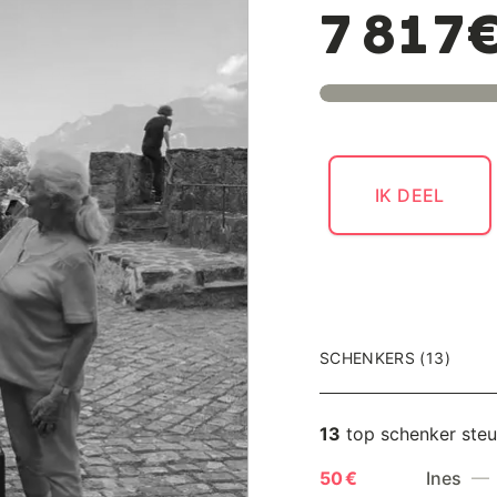
7 817
IK DEEL
SCHENKERS (13)
13
top schenker ste
50 €
Ines
— 3