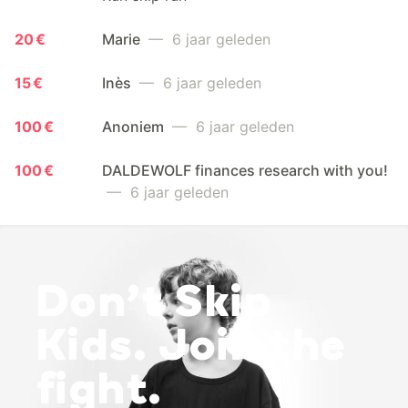
20 €
Marie
— 6 jaar geleden
15 €
Inès
— 6 jaar geleden
100 €
Anoniem
— 6 jaar geleden
100 €
DALDEWOLF finances research with you!
— 6 jaar geleden
Don’t Skip
Kids. Join the
fight.