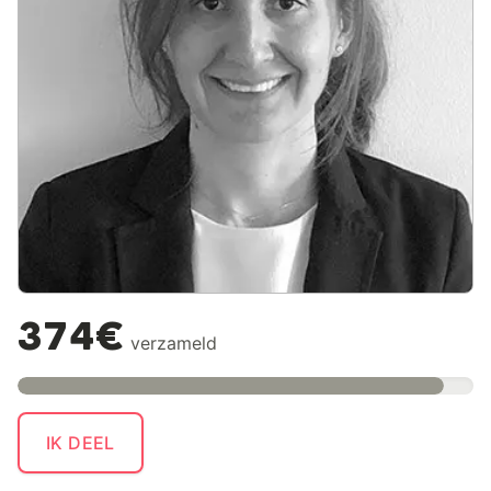
374€
verzameld
IK DEEL