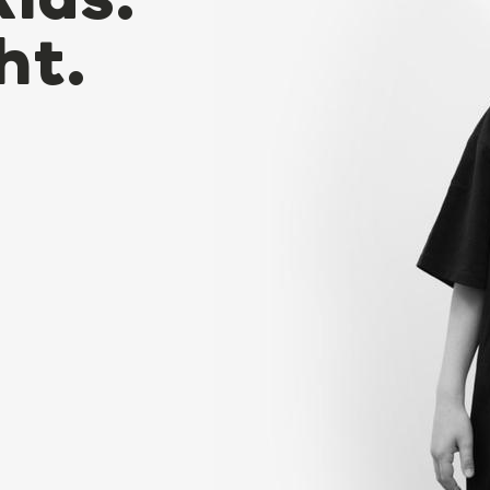
Kids.
ht.