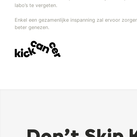
labo’s te vergeten.
Enkel een gezamenlijke inspanning zal ervoor zorgen
beter genezen.