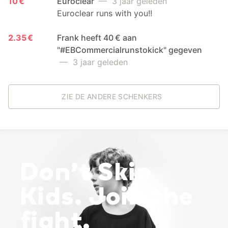
10 €
Euroclear
— 3 jaar geleden
Euroclear runs with you!!
2.35 €
Frank heeft 40 € aan
"#EBCommercialrunstokick" gegeven
— 3 jaar geleden
ZIE DE ANDERE SCHENKERS
Don’t Skip
Kids. Join the
fight.