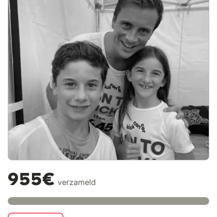
955€
verzameld