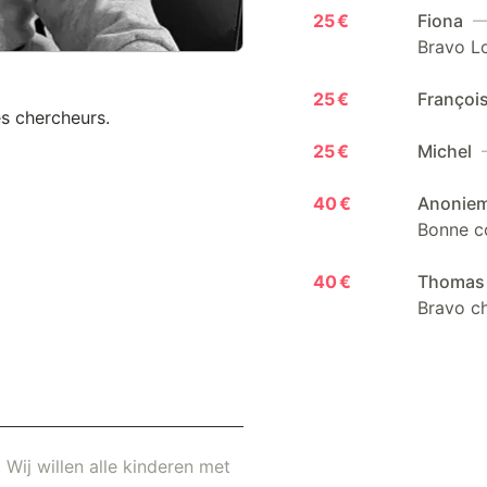
25 €
Fiona
— 
Bravo Lo
25 €
Françoi
s chercheurs.
25 €
Michel
—
40 €
Anonie
Bonne c
40 €
Thoma
Bravo c
 Wij willen alle kinderen met