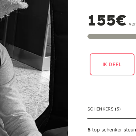
155€
ver
IK DEEL
SCHENKERS (5)
5
top schenker steu