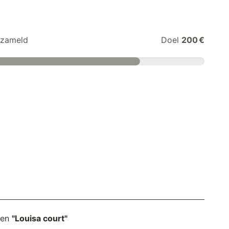
zameld
Doel
200 €
nen
"Louisa court"