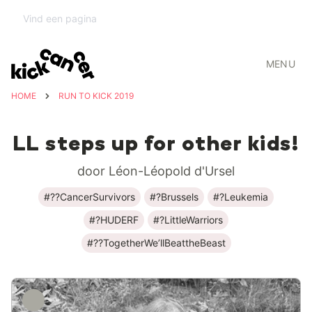
MENU
HOME
RUN TO KICK 2019
LL steps up for other kids!
door Léon-Léopold d'Ursel
#??CancerSurvivors
#?Brussels
#?Leukemia
#?HUDERF
#?LittleWarriors
#??TogetherWe’llBeattheBeast