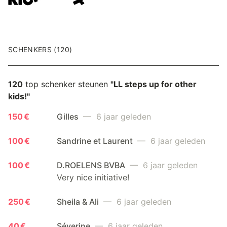
SCHENKERS (120)
120
top schenker steunen
"LL steps up for other
kids!"
150 €
Gilles
— 6 jaar geleden
100 €
Sandrine et Laurent
— 6 jaar geleden
100 €
D.ROELENS BVBA
— 6 jaar geleden
Very nice initiative!
250 €
Sheila & Ali
— 6 jaar geleden
40 €
Séverine
— 6 jaar geleden