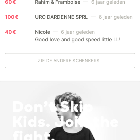
60 €
Rahim & Framboise
— 6 jaar geleden
100 €
URO DARDENNE SPRL
— 6 jaar geleden
40 €
Nicole
— 6 jaar geleden
Good love and good speed little LL!
ZIE DE ANDERE SCHENKERS
Don’t Skip
Kids. Join the
fight.