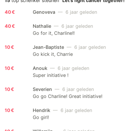
15
top schenker steunen
"Let's fight cancer together!"
40 €
Genoveva
— 6 jaar geleden
40 €
Nathalie
— 6 jaar geleden
Go for it, Charline!!
10 €
Jean-Baptiste
— 6 jaar geleden
Go kick it, Charrie
10 €
Anouk
— 6 jaar geleden
Super initiative !
10 €
Severien
— 6 jaar geleden
Go go Charline! Great initiative!
10 €
Hendrik
— 6 jaar geleden
Go girl!