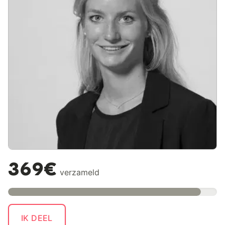
369€
verzameld
IK DEEL