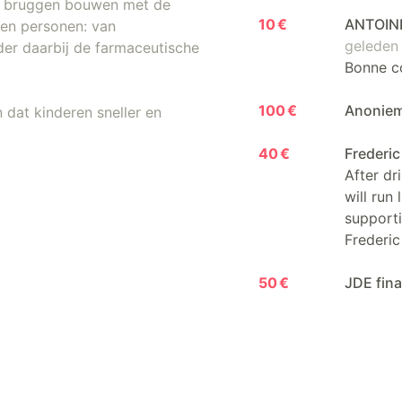
ij bruggen bouwen met de
10 €
ANTOINE
kken personen: van
geleden
der daarbij de farmaceutische
Bonne co
100 €
Anoniem
 dat kinderen sneller en
40 €
Frederic
After dr
will run
supporti
Frederic
50 €
JDE fin