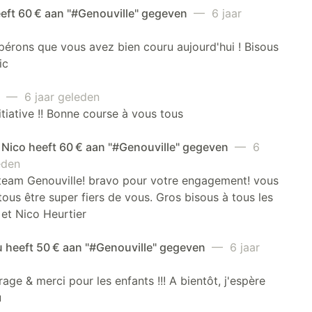
eft 60 € aan "#Genouville" gegeven
— 6 jaar
érons que vous avez bien couru aujourd'hui ! Bisous
ic
e
— 6 jaar geleden
itiative !! Bonne course à vous tous
 Nico heeft 60 € aan "#Genouville" gegeven
— 6
eden
 team Genouville! bravo pour votre engagement! vous
ous être super fiers de vous. Gros bisous à tous les
 et Nico Heurtier
u heeft 50 € aan "#Genouville" gegeven
— 6 jaar
age & merci pour les enfants !!! A bientôt, j'espère
u