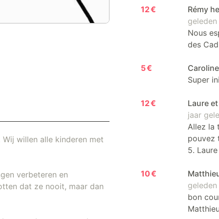
12 €
Rémy he
geleden
Nous esp
des Cad
5 €
Carolin
Super in
12 €
Laure et
jaar gel
Allez la
pouvez t
 Wij willen alle kinderen met
5. Laure
10 €
Matthie
ngen verbeteren en
geleden
otten dat ze nooit, maar dan
bon cour
Matthie