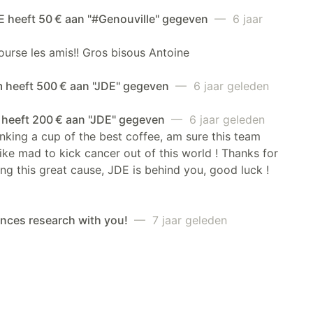
 heeft 50 € aan "#Genouville" gegeven
— 6 jaar
urse les amis!! Gros bisous Antoine
 heeft 500 € aan "JDE" gegeven
— 6 jaar geleden
 heeft 200 € aan "JDE" gegeven
— 6 jaar geleden
inking a cup of the best coffee, am sure this team
 like mad to kick cancer out of this world ! Thanks for
ng this great cause, JDE is behind you, good luck !
ances research with you!
— 7 jaar geleden