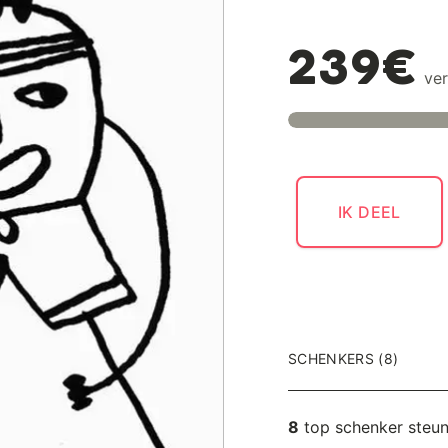
239€
ver
IK DEEL
SCHENKERS (8)
8
top schenker steu