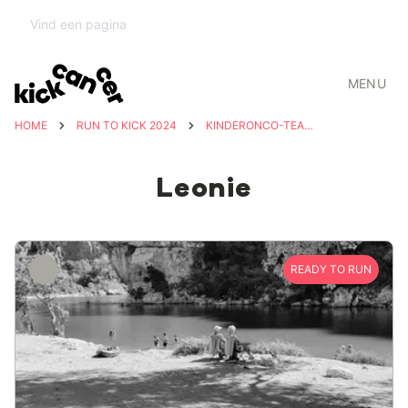
MENU
HOME
RUN TO KICK 2024
KINDERONCO-TEAM UZ LEUVEN
Leonie
READY TO RUN