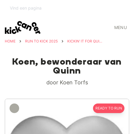
MENU
HOME
RUN TO KICK 2025
KICKIN’ IT FOR QUINN 💚
Koen, bewonderaar van
Quinn
door Koen Torfs
READY TO RUN