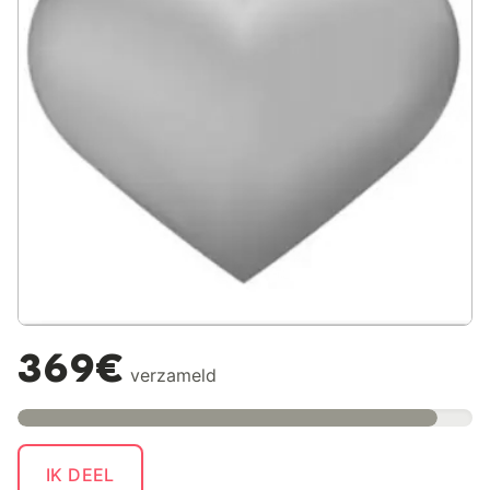
369€
verzameld
IK DEEL