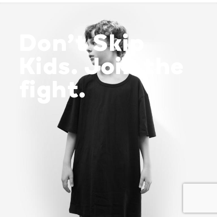
Don’t Skip
Kids. Join the
fight.