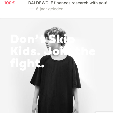
100 €
DALDEWOLF finances research with you!
— 6 jaar geleden
Don’t Skip
Kids. Join the
fight.