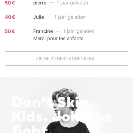
50 €
pierre
— 1 jaar geleden
40 €
Julie
— 1 jaar geleden
50 €
Francine
— 1 jaar geleden
Merci pour les enfants!
ZIE DE ANDERE SCHENKERS
Don’t Skip
Kids. Join the
fight.