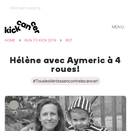
MENU
HOME
RUN TO KICK 2019
BST
Hélène avec Aymeric à 4
roues!
#TouslesVertessencontrelecancer!