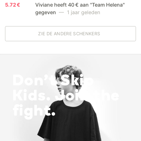
5.72 €
Viviane heeft 40 € aan "Team Helena"
gegeven
— 1 jaar geleden
ZIE DE ANDERE SCHENKERS
Don’t Skip
Kids. Join the
fight.