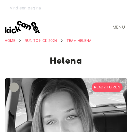
MENU
HOME
RUN TO KICK 2024
TEAM HELENA
Helena
READY TO RUN