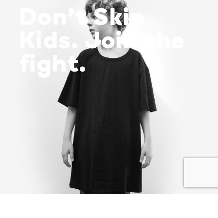
Don’t Skip
Kids. Join the
fight.