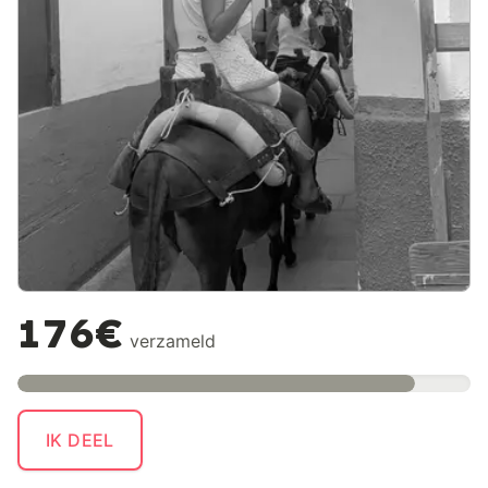
176€
verzameld
IK DEEL