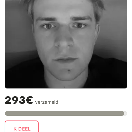
293€
verzameld
IK DEEL