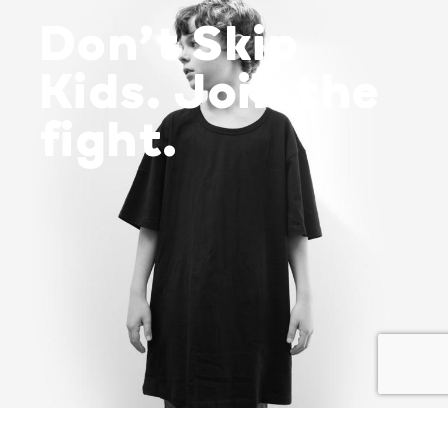
Don’t Skip
Kids. Join the
fight.