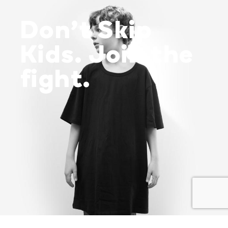
Don’t Skip
Kids. Join the
fight.