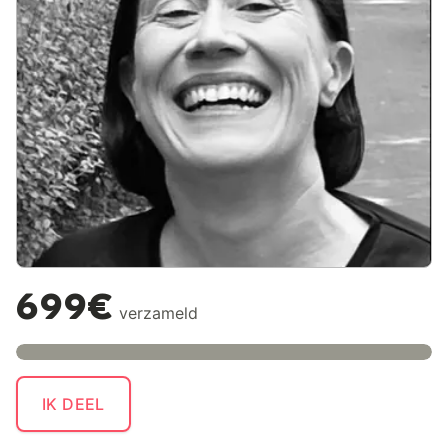
699€
verzameld
IK DEEL