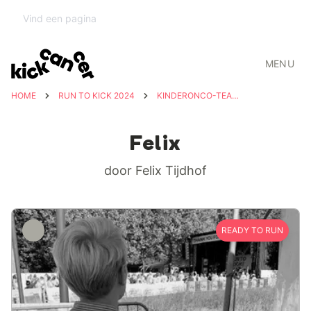
MENU
HOME
RUN TO KICK 2024
KINDERONCO-TEAM UZ LEUVEN
Felix
door Felix Tijdhof
READY TO RUN