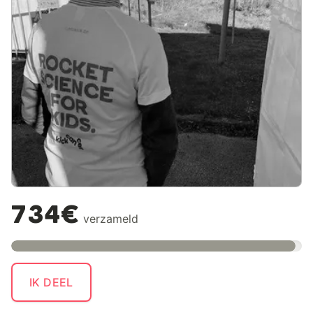
734€
verzameld
IK DEEL