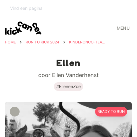
MENU
HOME
RUN TO KICK 2024
KINDERONCO-TEAM UZ LEUVEN
Ellen
door Ellen Vanderhenst
#EllenenZoë
READY TO RUN